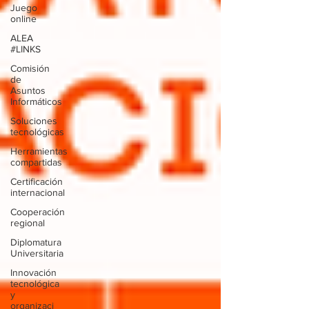
Juego
online
ALEA
#LINKS
Comisión
de
Asuntos
Informáticos
Soluciones
tecnológicas
Herramientas
compartidas
Certificación
internacional
Cooperación
regional
Diplomatura
Universitaria
Innovación
tecnológica
y
organizaci