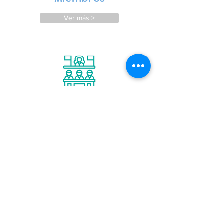
Ver más >
Staff
Ver más >
Nuestras Oficinas
Sede Permanente Córdoba
27 de Abril 252 - 1er Piso -
Of. 24 - X5000 AEF - Córdoba - Argentina