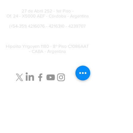
Sede Permanente Córdoba
27 de Abril 252 - 1er Piso -
Of. 24 - X5000 AEF - Córdoba - Argentina
(+54-351)
4216076 - 4216310
-
4239707
Centro de Reuniones
Hipólito Yrigoyen 1180 - 8º Piso C1086AAT
- CABA - Argentina