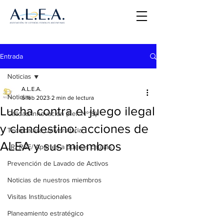
Entrada
Noticias
A.L.E.A.
Noticias
6 feb 2023
2 min de lectura
Lucha contra el juego ilegal
Calidad/Innovación (Ref. Nº19)
y clandestino: acciones de
Tecnicatura Universitaria
ALEA y sus miembros
JR/ RSE/ Aportes a buenas causas
Prevención de Lavado de Activos
Noticias de nuestros miembros
Visitas Institucionales
Planeamiento estratégico