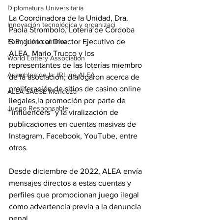
Diplomatura Universitaria
La Coordinadora de la Unidad, Dra. 
Innovación tecnológica y organizaci
Paola Strombolo, Lotería de Córdoba 
Formación continua
S.E., junto al Director Ejecutivo de 
ALEA, Mario Trucco y los 
World Lottery Association
representantes de las loterías miembro 
Asamblea de la JRL de ALEA
de la asociación, dialogaron acerca de 
proliferación de sitios de casino online 
ALEA SAGSE Mendoza
ilegales,la promoción por parte de 
Juego Responsable
“influencers” y la viralización de 
publicaciones en cuentas masivas de 
Instagram, Facebook, YouTube, entre 
otros.
Desde diciembre de 2022, ALEA envía 
mensajes directos a estas cuentas y 
perfiles que promocionan juego ilegal 
como advertencia previa a la denuncia 
penal. 