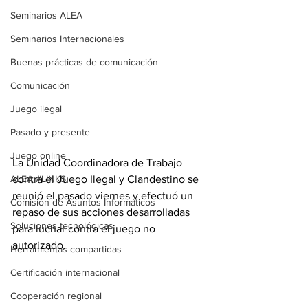
Seminarios ALEA
Seminarios Internacionales
Buenas prácticas de comunicación
Comunicación
Juego ilegal
Pasado y presente
Juego online
La Unidad Coordinadora de Trabajo 
ALEA #LINKS
contra el Juego Ilegal y Clandestino se 
reunió el pasado viernes y efectuó un 
Comisión de Asuntos Informáticos
repaso de sus acciones desarrolladas 
Soluciones tecnológicas
para luchar contra el juego no 
autorizado.
Herramientas compartidas
Certificación internacional
Cooperación regional