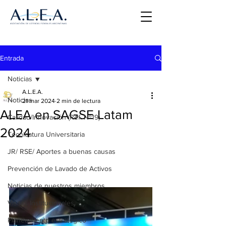
Entrada
Noticias
A.L.E.A.
Noticias
21 mar 2024
2 min de lectura
ALEA en SAGSE Latam
Calidad/Innovación (Ref. Nº19)
2024
Tecnicatura Universitaria
JR/ RSE/ Aportes a buenas causas
Prevención de Lavado de Activos
Noticias de nuestros miembros
Visitas Institucionales
Planeamiento estratégico