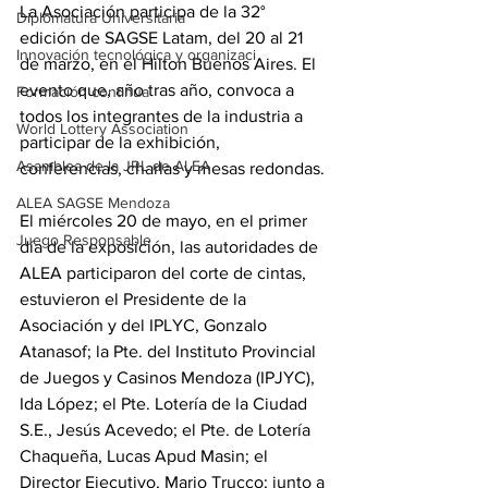
La Asociación participa de la 32° 
Diplomatura Universitaria
edición de SAGSE Latam, del 20 al 21 
Innovación tecnológica y organizaci
de marzo, en el Hilton Buenos Aires. El 
evento que, año tras año, convoca a 
Formación continua
todos los integrantes de la industria a 
World Lottery Association
participar de la exhibición, 
Asamblea de la JRL de ALEA
conferencias, charlas y mesas redondas.
ALEA SAGSE Mendoza
El miércoles 20 de mayo, en el primer 
Juego Responsable
día de la exposición, las autoridades de 
ALEA participaron del corte de cintas, 
estuvieron el Presidente de la 
Asociación y del IPLYC, Gonzalo 
Atanasof; la Pte. del Instituto Provincial 
de Juegos y Casinos Mendoza (IPJYC), 
Ida López; el Pte. Lotería de la Ciudad 
S.E., Jesús Acevedo; el Pte. de Lotería 
Chaqueña, Lucas Apud Masin; el 
Director Ejecutivo, Mario Trucco; junto a 