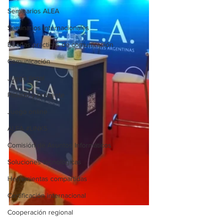
Seminarios ALEA
Seminarios Internacionales
Buenas prácticas de comunicación
Comunicación
Juego ilegal
Pasado y presente
Juego online
ALEA #LINKS
Comisión de Asuntos Informáticos
Soluciones tecnológicas
Herramientas compartidas
Certificación internacional
Cooperación regional