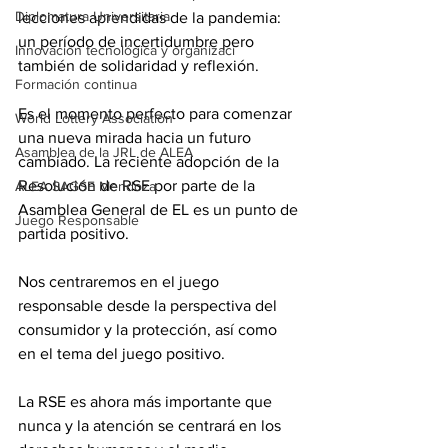
Diplomatura Universitaria
lecciones aprendidas de la pandemia: 
un período de incertidumbre pero 
Innovación tecnológica y organizaci
también de solidaridad y reflexión. 
Formación continua
Es el momento perfecto para comenzar 
World Lottery Association
una nueva mirada hacia un futuro 
Asamblea de la JRL de ALEA
cambiado. La reciente adopción de la 
Resolución de RSE por parte de la 
ALEA SAGSE Mendoza
Asamblea General de EL es un punto de 
Juego Responsable
partida positivo.
Nos centraremos en el juego 
responsable desde la perspectiva del 
consumidor y la protección, así como 
en el tema del juego positivo.
La RSE es ahora más importante que 
nunca y la atención se centrará en los 