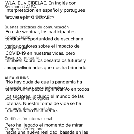
WLA, EL y CIBELAE. En inglés con 
Seminarios ALEA
interpretación en español y portugués 
Seminarios Internacionales
provista por CIBELAE.
Buenas prácticas de comunicación
En este webinar, los participantes 
Comunicación
tendrán la oportunidad de escuchar a 
varios oradores sobre el impacto de 
Juego ilegal
COVID-19 en nuestras vidas, pero 
Pasado y presente
también sobre los desarrollos futuros y 
las oportunidades que nos ha brindado.
Juego online
ALEA #LINKS
"No hay duda de que la pandemia ha 
Comisión de Asuntos Informáticos
tenido un impacto significativo en todos 
los sectores, incluido el mundo de las 
Soluciones tecnológicas
loterías. Nuestra forma de vida se ha 
Herramientas compartidas
transformado totalmente.
Certificación internacional
Pero ha llegado el momento de mirar 
Cooperación regional
hacia una nueva realidad, basada en las 