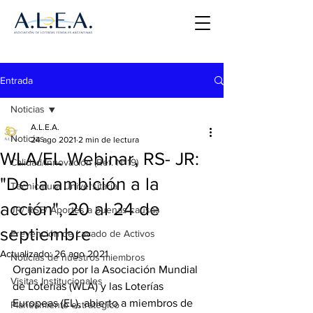
Entrada
Noticias
A.L.E.A.
Noticias
24 ago 2021
2 min de lectura
WLA/EL Webinar, RS- JR:
Calidad/Innovación (Ref. Nº19)
"De la ambición a la
Tecnicatura Universitaria
acción", 20 al 24 de
JR/ RSE/ Aportes a buenas causas
septiembre
Prevención de Lavado de Activos
Actualizado:
26 ago 2021
Noticias de nuestros miembros
Organizado por la Asociación Mundial 
Visitas Institucionales
de Loterías (WLA) y las Loterías 
Europeas (EL), abierto a miembros de 
Planeamiento estratégico