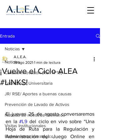
Entrada
Noticias
A.L.E.A.
Noticias
19 ago 2021
1 min de lectura
¡Vuelve el Ciclo ALEA
Calidad/Innovación (Ref. Nº19)
#LINKS!
Tecnicatura Universitaria
JR/ RSE/ Aportes a buenas causas
Prevención de Lavado de Activos
El jueves 26 de agosto conversaremos 
Noticias de nuestros miembros
en la 
#L9
 del ciclo en vivo sobre “Una 
Visitas Institucionales
Hoja de Ruta para la Regulación y 
Planeamiento estratégico
Administración del Juego Online en 