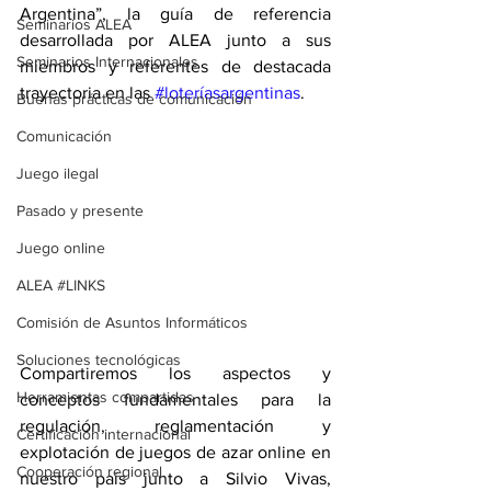
Argentina”, la guía de referencia 
Seminarios ALEA
desarrollada por ALEA junto a sus 
Seminarios Internacionales
miembros y referentes de destacada 
trayectoria en las 
#loteríasargentinas
. 
Buenas prácticas de comunicación
Comunicación
Juego ilegal
Pasado y presente
Juego online
ALEA #LINKS
Comisión de Asuntos Informáticos
Soluciones tecnológicas
Compartiremos los aspectos y 
Herramientas compartidas
conceptos fundamentales para la 
regulación, reglamentación y 
Certificación internacional
explotación de juegos de azar online en 
Cooperación regional
nuestro país junto a Silvio Vivas, 