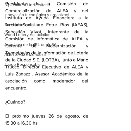
Presidente de la Comisión de 
Diplomatura Universitaria
Comercialización de ALEA y del 
Innovación tecnológica y organizaci
Instituto de Ayuda Financiera a la 
Acción Social de Entre Ríos (IAFAS), 
Formación continua
Sebastián Vivot, integrante de la 
World Lottery Association
Comisión de Informática de ALEA y 
Asamblea de la JRL de ALEA
Gerente de Modernización y 
Tecnologías de la Información de Lotería 
ALEA SAGSE Mendoza
de la Ciudad S.E. (LOTBA), junto a Mario 
Juego Responsable
Trucco, Director Ejecutivo de ALEA y 
Luis Zanazzi, Asesor Académico de la 
asociación como moderador del 
encuentro. 
¿Cuándo?
El próximo jueves 26 de agosto, de 
15.30 a 16.30 hs.