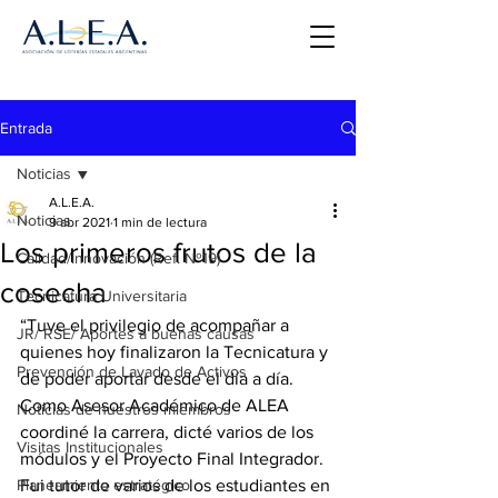
Entrada
Noticias
A.L.E.A.
Noticias
9 abr 2021
1 min de lectura
Los primeros frutos de la
Calidad/Innovación (Ref. Nº19)
cosecha
Tecnicatura Universitaria
“Tuve el privilegio de acompañar a 
JR/ RSE/ Aportes a buenas causas
quienes hoy finalizaron la Tecnicatura y 
Prevención de Lavado de Activos
de poder aportar desde el día a día. 
Como Asesor Académico de ALEA 
Noticias de nuestros miembros
coordiné la carrera, dicté varios de los 
Visitas Institucionales
módulos y el Proyecto Final Integrador. 
Planeamiento estratégico
Fui tutor de varios de los estudiantes en 