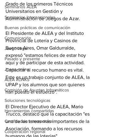
Grado de los primeros Técnicos 
Seminarios ALEA
Universitarios en Gestión y 
Seminarios Internacionales
Administración de Juegos de Azar.
Buenas prácticas de comunicación
El Presidente de ALEA y del Instituto 
Comunicación
Provincial de Lotería y Casinos de 
Buenos Aires, Omar Galdurralde, 
Juego ilegal
expresó "estamos felices de estar hoy 
Pasado y presente
aquí y de participar de esta actividad. 
Juego online
Capacitar al recurso humano es vital. 
Este es un trabajo conjunto de ALEA, la 
ALEA #LINKS
UPAP y los alumnos que son quienes 
Comisión de Asuntos Informáticos
han puesto el esfuerzo". 
Soluciones tecnológicas
El Director Ejecutivo de ALEA, Mario 
Herramientas compartidas
Trucco, destacó que la capacitación "es 
Certificación internacional
una de las tareas más importantes de la 
Asociación, formando a los recursos 
Cooperación regional
humanos de las loterías".