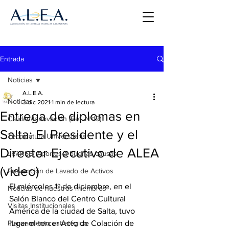
Entrada
Noticias
A.L.E.A.
Noticias
3 dic 2021
1 min de lectura
Entrega de diplomas en
Calidad/Innovación (Ref. Nº19)
Salta: El Presidente y el
Tecnicatura Universitaria
Director Ejecutivo de ALEA
JR/ RSE/ Aportes a buenas causas
(video)
Prevención de Lavado de Activos
El miércoles 1º de diciembre, en el 
Noticias de nuestros miembros
Salón Blanco del Centro Cultural 
Visitas Institucionales
América de la ciudad de Salta, tuvo 
Planeamiento estratégico
lugar el tercer Acto de Colación de 