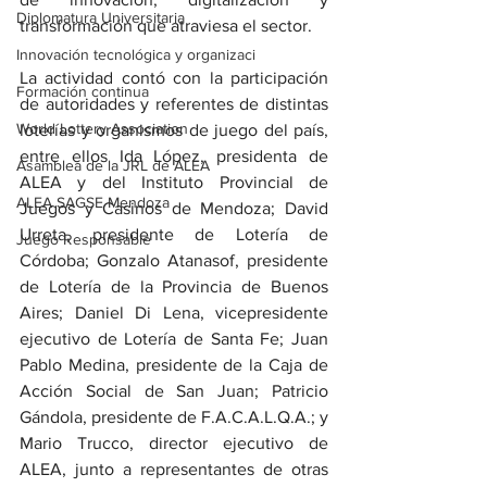
Diplomatura Universitaria
transformación que atraviesa el sector.
Innovación tecnológica y organizaci
La actividad contó con la participación 
Formación continua
de autoridades y referentes de distintas 
World Lottery Association
loterías y organismos de juego del país, 
entre ellos Ida López, presidenta de 
Asamblea de la JRL de ALEA
ALEA y del Instituto Provincial de 
ALEA SAGSE Mendoza
Juegos y Casinos de Mendoza; David 
Urreta, presidente de Lotería de 
Juego Responsable
Córdoba; Gonzalo Atanasof, presidente 
de Lotería de la Provincia de Buenos 
Aires; Daniel Di Lena, vicepresidente 
ejecutivo de Lotería de Santa Fe; Juan 
Pablo Medina, presidente de la Caja de 
Acción Social de San Juan; Patricio 
Gándola, presidente de F.A.C.A.L.Q.A.; y 
Mario Trucco, director ejecutivo de 
ALEA, junto a representantes de otras 