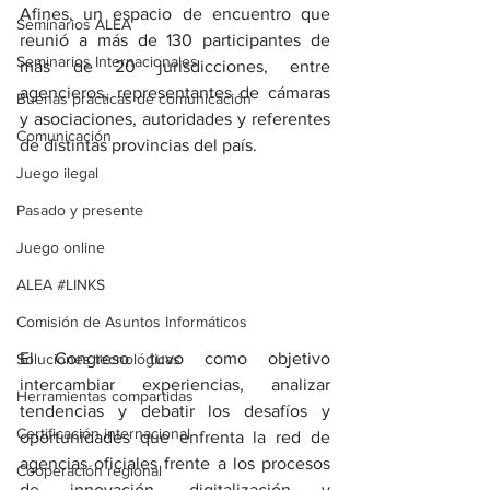
Afines, un espacio de encuentro que 
Seminarios ALEA
reunió a más de 130 participantes de 
Seminarios Internacionales
más de 20 jurisdicciones, entre 
agencieros, representantes de cámaras 
Buenas prácticas de comunicación
y asociaciones, autoridades y referentes 
Comunicación
de distintas provincias del país.
Juego ilegal
Pasado y presente
Juego online
ALEA #LINKS
Comisión de Asuntos Informáticos
El Congreso tuvo como objetivo 
Soluciones tecnológicas
intercambiar experiencias, analizar 
Herramientas compartidas
tendencias y debatir los desafíos y 
Certificación internacional
oportunidades que enfrenta la red de 
agencias oficiales frente a los procesos 
Cooperación regional
de innovación, digitalización y 