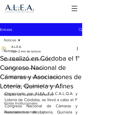
Entrada
Noticias
A.L.E.A.
Noticias
1 jun
2 min de lectura
Se realizó en Córdoba el 1°
Calidad/Innovación (Ref. Nº19)
Congreso Nacional de
Tecnicatura Universitaria
Cámaras y Asociaciones de
JR/ RSE/ Aportes a buenas causas
Lotería, Quiniela y Afines
Prevención de Lavado de Activos
Organizado por ALEA, F.A.C.A.L.Q.A. y 
Noticias de nuestros miembros
Lotería de Córdoba, se llevó a cabo el 1° 
Visitas Institucionales
Congreso Nacional de Cámaras y 
Planeamiento estratégico
Asociaciones de Lotería, Quiniela y 