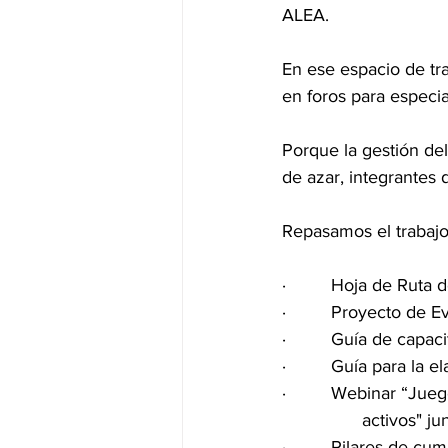
ALEA.
En ese espacio de tr
en foros para especia
Porque la gestión de
de azar, integrantes 
Repasamos el trabajo
·         Hoja de Ruta
·         Proyecto de
·         Guía de capac
·         Guía para la
·         Webinar “Ju
		activos" j
·         Pilares de 