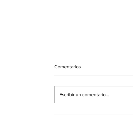
Comentarios
Escribir un comentario...
Lucha conjunta contra el
juego ilegal online:
colaboración entre ALEA y
CASCBA