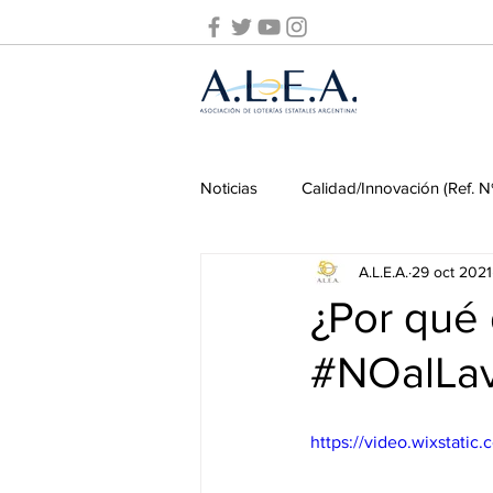
Noticias
Calidad/Innovación (Ref. N
A.L.E.A.
29 oct 2021
Prevención de Lavado de Activos
¿Por qué
#NOalLav
Seminarios ALEA
Seminarios
https://video.wixstat
Pasado y presente
Juego onl