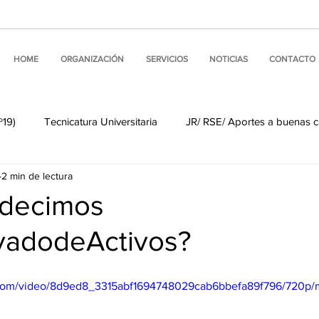
HOME
ORGANIZACIÓN
SERVICIOS
NOTICIAS
CONTACTO
º19)
Tecnicatura Universitaria
JR/ RSE/ Aportes a buenas 
2 min de lectura
Noticias de nuestros miembros
Visitas Institucionales
 decimos
adodeActivos?
 Internacionales
Buenas prácticas de comunicación
Comun
ic.com/video/8d9ed8_3315abf1694748029cab6bbefa89f796/720p/
ine
ALEA #LINKS
Comisión de Asuntos Informáticos