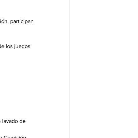
ón, participan 
e los juegos 
 lavado de 	
la Comisión 