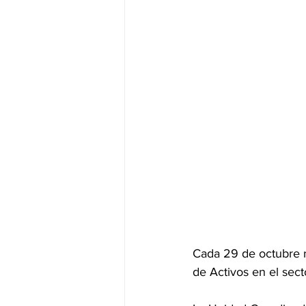
Herramientas compartidas
Ce
Innovación tecnológica y organizac
ALEA SAGSE Mendoza
Jueg
Cada 29 de octubre 
de Activos en el sect