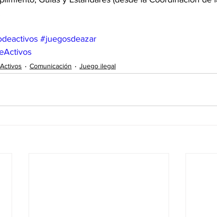
.
deactivos
#juegosdeazar
eActivos
Activos
Comunicación
Juego ilegal