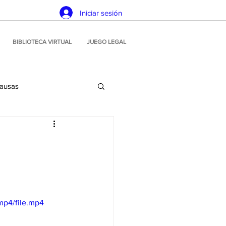
Iniciar sesión
BIBLIOTECA VIRTUAL
JUEGO LEGAL
causas
Planeamiento estratégico
icación
Juego ilegal
mp4/file.mp4
Soluciones tecnológicas