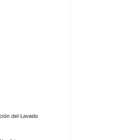
 Universitaria
mblea de la JRL de ALEA
ción del Lavado 