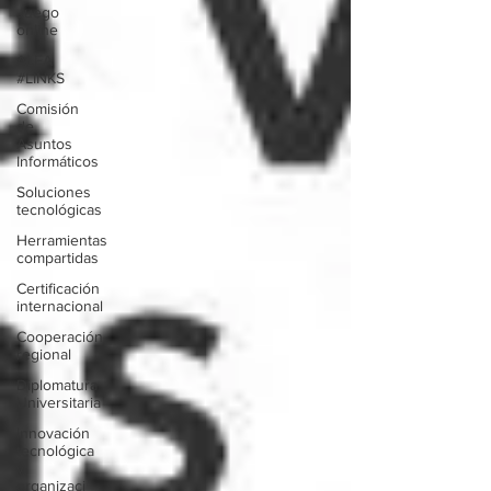
Juego
online
ALEA
#LINKS
Comisión
de
Asuntos
Informáticos
Soluciones
tecnológicas
Herramientas
compartidas
Certificación
internacional
Cooperación
regional
Diplomatura
Universitaria
Innovación
tecnológica
y
organizaci