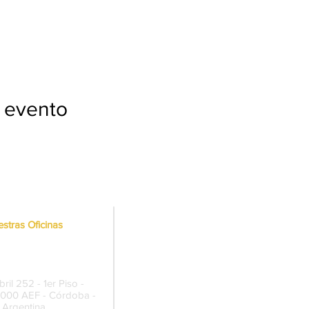
 evento
stras Oficinas
rmanente Córdoba
ril 252 - 1er Piso -
5000 AEF - Córdoba -
Argentina