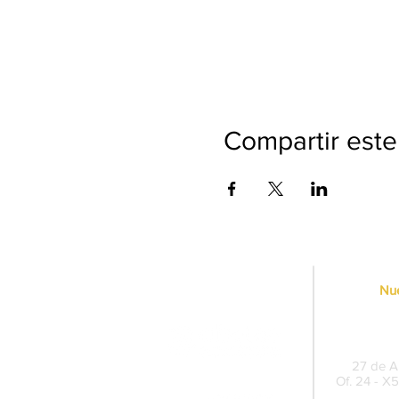
Compartir este
Nue
Sede Pe
27 de Ab
Of. 24 - X