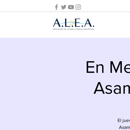
En Me
Asam
El jue
Asamb