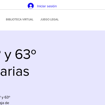
Iniciar sesión
BIBLIOTECA VIRTUAL
JUEGO LEGAL
 y 63º
arias
º y 63º
aja de