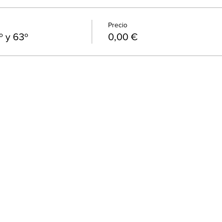
Precio
º y 63º
0,00 €