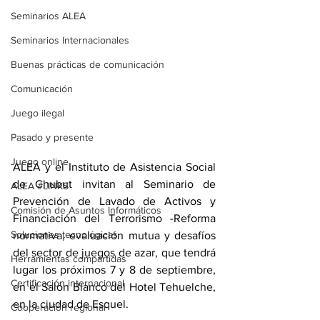
Seminarios ALEA
Seminarios Internacionales
Buenas prácticas de comunicación
Comunicación
Juego ilegal
Pasado y presente
Juego online
ALEA y el Instituto de Asistencia Social 
de Chubut invitan al Seminario de 
ALEA #LINKS
Prevención de Lavado de Activos y 
Comisión de Asuntos Informáticos
Financiación del Terrorismo -Reforma 
Soluciones tecnológicas
normativa, evaluación mutua y desafíos 
del sector de juegos de azar, que tendrá 
Herramientas compartidas
lugar los próximos 7 y 8 de septiembre, 
Certificación internacional
en el Salón Blanco del Hotel Tehuelche, 
en la ciudad de Esquel.
Cooperación regional