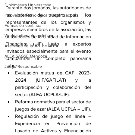
Diplomatura Universitaria
Durante dos jornadas, las autoridades de 
las loterías de nuestro país, los 
Innovación tecnológica y organizaci
representantes de los organismos y 
Formación continua
empresas miembros de la asociación, las 
World Lottery Association
autoridades de la Unidad de Información 
Financiera (UIF) junto a expertos 
Asamblea de la JRL de ALEA
invitados especialmente para el evento 
ALEA SAGSE Mendoza
compartirán un completo panorama 
sobre: 
Juego Responsable
Evaluación mutua de GAFI 2023-
2024 (UIF/GAFILAT) y la 
participación y colaboración del 
sector (ALEA-UCPLA/UIF).
Reforma normativa para el sector de 
juegos de azar (ALEA UCPLA – UIF).
Regulación de juego en línea – 
Experiencia en Prevención de 
Lavado de Activos y Financiación 