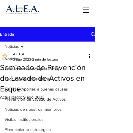
Entrada
Noticias
A.L.E.A.
Noticias
3 ago 2023
2 min de lectura
Seminario de Prevención
Calidad/Innovación (Ref. Nº19)
de Lavado de Activos en
Tecnicatura Universitaria
Esquel
JR/ RSE/ Aportes a buenas causas
Actualizado:
9 ago 2023
Prevención de Lavado de Activos
Noticias de nuestros miembros
Visitas Institucionales
Planeamiento estratégico