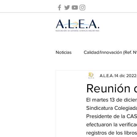
Noticias
Calidad/Innovación (Ref. N
A.L.E.A.
14 dic 2022
Prevención de Lavado de Activos
Reunión 
El martes 13 de dici
Seminarios ALEA
Seminarios
Sindicatura Colegiad
Presidente de la CA
efectuaron la verifi
Pasado y presente
Juego onl
registros de los libro