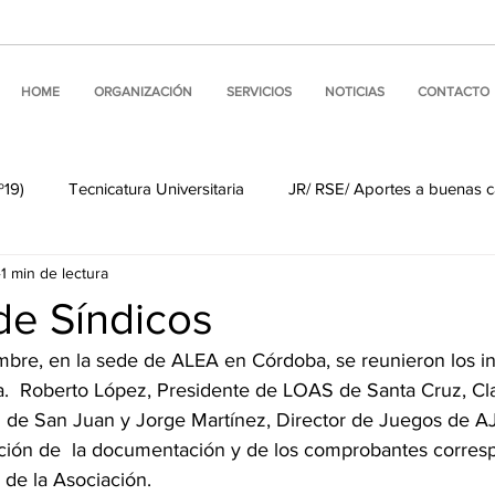
HOME
ORGANIZACIÓN
SERVICIOS
NOTICIAS
CONTACTO
º19)
Tecnicatura Universitaria
JR/ RSE/ Aportes a buenas 
1 min de lectura
Noticias de nuestros miembros
Visitas Institucionales
de Síndicos
embre, en la sede de ALEA en Córdoba, se reunieron los in
 Internacionales
Buenas prácticas de comunicación
Comun
a.  Roberto López, Presidente de LOAS de Santa Cruz, Cl
S de San Juan y Jorge Martínez, Director de Juegos de 
cación de  la documentación y de los comprobantes corresp
ine
ALEA #LINKS
Comisión de Asuntos Informáticos
s de la Asociación. 