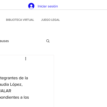
Iniciar sesión
BIBLIOTECA VIRTUAL
JUEGO LEGAL
causas
Planeamiento estratégico
tegrantes de la 
icación
Juego ilegal
audia López, 
AJALAR 
ondientes a los 
Soluciones tecnológicas