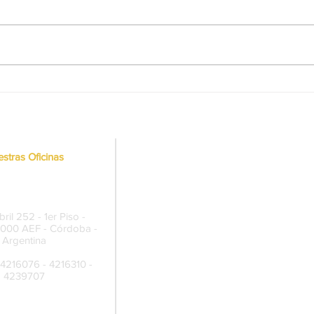
Diplomatura Universitaria en
ALEA
Prevención del Lavado de
actu
Activos y Financiamiento del
Buena
Terrorismo aplicada a Juegos
Comu
de Azar
Resp
Apue
stras Oficinas
rmanente Córdoba
ril 252 - 1er Piso -
5000 AEF - Córdoba -
Argentina
 4216076 - 4216310 -
4239707
ro de Reuniones