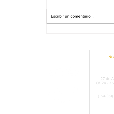
Escribir un comentario...
Del compromiso a la acción:
Lotería de Córdoba presenta
el Informe de Huella de
Carbono del Congreso
Nacional de Agenciero
Nue
Sede Pe
27 de Ab
Of. 24 - X
(+54-351)
Cent