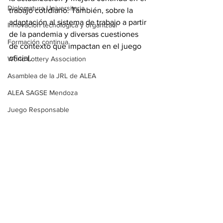
Diplomatura Universitaria
trabajo cotidiano. También, sobre la 
adaptación al sistema de trabajo a partir 
Innovación tecnológica y organizaci
de la pandemia y diversas cuestiones 
Formación continua
de contexto que impactan en el juego 
oficial.
World Lottery Association
Asamblea de la JRL de ALEA
ALEA SAGSE Mendoza
Juego Responsable