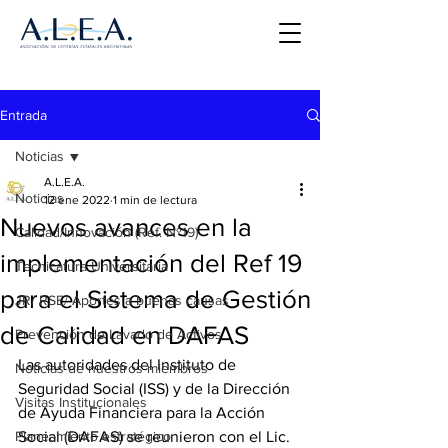
Entrada
Noticias
A.L.E.A.
Noticias
12 ene 2022
1 min de lectura
Nuevos avances en la
Calidad/Innovación (Ref. Nº19)
implementación del Ref 19
Tecnicatura Universitaria
para el Sistema de Gestión
JR/ RSE/ Aportes a buenas causas
de Calidad en DAFAS
Prevención de Lavado de Activos
Las autoridades del Instituto de 
Noticias de nuestros miembros
Seguridad Social (ISS) y de la Dirección 
Visitas Institucionales
de Ayuda Financiera para la Acción 
Planeamiento estratégico
Social (DAFAS) se reunieron con el Lic. 