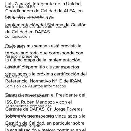
Luis Zanazzi, integrante de la Unidad 
Seminarios ALEA
Coordinadora de Calidad de ALEA, en 
Seminarios Internacionales
el marco del proceso de 
implementación del Sistema de Gestión 
Buenas prácticas de comunicación
de Calidad en DAFAS.
Comunicación
En la próxima semana está prevista la 
Juego ilegal
tercera auditoría que corresponde con 
Pasado y presente
la última etapa de la implementación. 
Juego online
La reunión permitió ajustar aspectos 
vinculados a la próxima certificación del 
ALEA #LINKS
Referencial Normativo Nº 19 de IRAM.
Comisión de Asuntos Informáticos
Zanazzi conversó con el Presidente del 
Soluciones tecnológicas
ISS, Dr. Rubén Mendoza y con el 
Herramientas compartidas
Gerente de DAFAS, Cr. Jorge Payeras, 
Certificación internacional
sobre diversos aspectos vinculados a la 
Gestión de Calidad, en particular sobre 
Cooperación regional
la actualización y mejora continua en el 