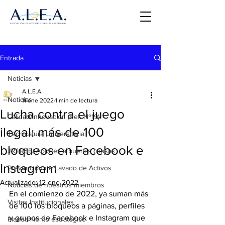
Entrada
Noticias
A.L.E.A.
Noticias
11 ene 2022
1 min de lectura
Lucha contra el juego
Calidad/Innovación (Ref. Nº19)
ilegal: más de 100
Tecnicatura Universitaria
bloqueos en Facebook e
JR/ RSE/ Aportes a buenas causas
Instagram
Prevención de Lavado de Activos
Actualizado:
12 ene 2022
Noticias de nuestros miembros
En el comienzo de 2022, ya suman más 
Visitas Institucionales
de 100 los bloqueos a páginas, perfiles 
y grupos de Facebook e Instagram que 
Planeamiento estratégico