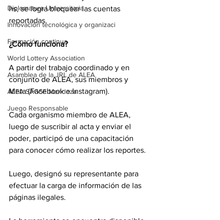
Diplomatura Universitaria
hs, se logra bloquear las cuentas 
reportadas. 
Innovación tecnológica y organizaci
Formación continua
¿Cómo funciona?
World Lottery Association
A partir del trabajo coordinado y en 
Asamblea de la JRL de ALEA
conjunto de ALEA, sus miembros y 
Meta (Facebook e Instagram).
ALEA SAGSE Mendoza
Juego Responsable
Cada organismo miembro de ALEA, 
luego de suscribir al acta y enviar el 
poder, participó de una capacitación 
para conocer cómo realizar los reportes.
Luego, designó su representante para 
efectuar la carga de información de las 
páginas ilegales.