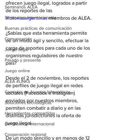
ofrecen juego ilegal, logrados a partir 
Seminarios ALEA
de los reportes de las 
Seminarios Internacionales
#loteriasargentinas
 miembros de ALEA.
Buenas prácticas de comunicación
¿Sabías que esta herramienta permite 
Comunicación
de un modo ágil y sencillo, efectuar la 
carga de reportes para cada uno de los 
Juego ilegal
organismos reguladores de nuestro 
Pasado y presente
país?
Juego online
Desde el 2 de noviembre, los reportes 
ALEA #LINKS
de perfiles de juego ilegal en redes 
Comisión de Asuntos Informáticos
sociales (Facebook e Instagram) 
enviados por nuestros miembros, 
Soluciones tecnológicas
permiten combatir a diario y en las 
Herramientas compartidas
distintas jurisdicciones la oferta de 
juego ilegal. 
Certificación internacional
Cooperación regional
De un modo sencillo y en menos de 12 