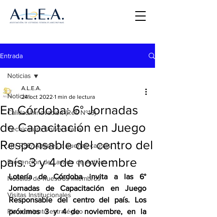
Entrada
Noticias
A.L.E.A.
Noticias
24 oct 2022
1 min de lectura
En Córdoba: 6° Jornadas
Calidad/Innovación (Ref. Nº19)
de Capacitación en Juego
Tecnicatura Universitaria
Responsable del centro del
JR/ RSE/ Aportes a buenas causas
país. 3 y 4 de noviembre
Prevención de Lavado de Activos
Lotería de Córdoba invita a las 6° 
Noticias de nuestros miembros
Jornadas de Capacitación en Juego 
Visitas Institucionales
Responsable del centro del país. Los 
Planeamiento estratégico
próximos 3 y 4 de noviembre, en la 