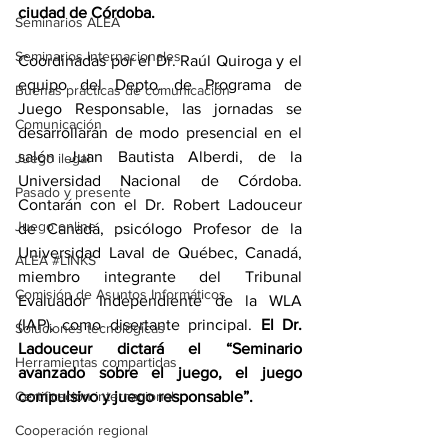
ciudad de Córdoba. 
Seminarios ALEA
Seminarios Internacionales
Coordinadas por el Dr. Raúl Quiroga y el 
equipo del Depto. de Programa de 
Buenas prácticas de comunicación
Juego Responsable, las jornadas se 
Comunicación
desarrollarán de modo presencial en el 
salón Juan Bautista Alberdi, de la 
Juego ilegal
Universidad Nacional de Córdoba. 
Pasado y presente
Contarán con el Dr. Robert Ladouceur 
Juego online
de Canadá, psicólogo Profesor de la 
Universidad Laval de Québec, Canadá, 
ALEA #LINKS
miembro integrante del Tribunal 
Comisión de Asuntos Informáticos
Evaluador Independiente de la WLA 
(IAP), como disertante principal.
 El Dr. 
Soluciones tecnológicas
Ladouceur dictará el “Seminario 
Herramientas compartidas
avanzado sobre el juego, el juego 
Certificación internacional
compulsivo y juego responsable”.
Cooperación regional