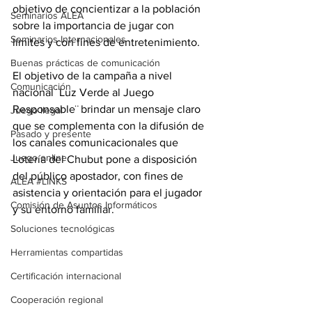
objetivo de concientizar a la población 
Seminarios ALEA
sobre la importancia de jugar con 
Seminarios Internacionales
límites y con fines de entretenimiento.
Buenas prácticas de comunicación
El objetivo de la campaña a nivel 
Comunicación
nacional ¨Luz Verde al Juego 
Responsable¨ brindar un mensaje claro 
Juego ilegal
que se complementa con la difusión de 
Pasado y presente
los canales comunicacionales que 
Juego online
Lotería del Chubut pone a disposición 
del público apostador, con fines de 
ALEA #LINKS
asistencia y orientación para el jugador 
Comisión de Asuntos Informáticos
y su entorno familiar.
Soluciones tecnológicas
Herramientas compartidas
Certificación internacional
Cooperación regional