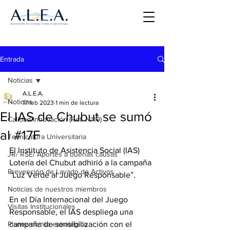
Entrada
Noticias
A.L.E.A.
Noticias
17 feb 2023
1 min de lectura
El IAS de Chubut se sumó
Calidad/Innovación (Ref. Nº19)
al #17F
Tecnicatura Universitaria
El Instituto de Asistencia Social (IAS) 
JR/ RSE/ Aportes a buenas causas
Lotería del Chubut adhirió a la campaña 
Prevención de Lavado de Activos
“Luz Verde al Juego Responsable”. 
Noticias de nuestros miembros
En el Día Internacional del Juego 
Visitas Institucionales
Responsable, el IAS despliega una 
Planeamiento estratégico
campaña de sensibilización con el 