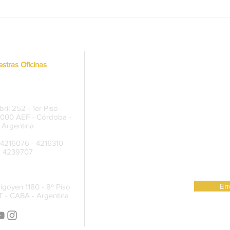
Juego ilegal online: Inducción
Junto
para integrantes de las fuerzas
Indu
de seguridad
requi
Segu
stras Oficinas
rmanente Córdoba
ril 252 - 1er Piso -
5000 AEF - Córdoba -
Argentina
 4216076 - 4216310 -
4239707
ro de Reuniones
Env
rigoyen 1180 - 8º Piso
 - CABA - Argentina