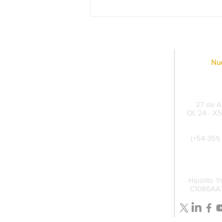
Lucha conjunta contra el
juego ilegal online:
colaboración entre ALEA y
CASCBA
Nue
Sede Pe
27 de Ab
Of. 24 - X
(+54-351)
Cent
Hipólito Y
C1086AAT