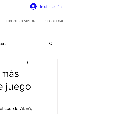
Iniciar sesión
BIBLIOTECA VIRTUAL
JUEGO LEGAL
causas
Planeamiento estratégico
: más
e juego
icación
Juego ilegal
Soluciones tecnológicas
áticos de ALEA, 