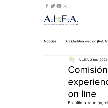
Noticias
Calidad/Innovación (Ref. N
A.L.E.A.
2 nov 2021
Prevención de Lavado de Activos
Comisión
experien
Seminarios ALEA
Seminarios
on line
Pasado y presente
Juego onl
En última reunión, 