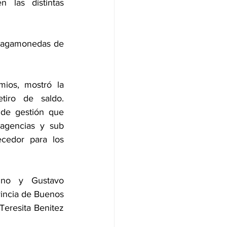
las distintas 
 Universitaria
Tragamonedas de 
mblea de la JRL de ALEA
ios, mostró la 
iro de saldo. 
de gestión que 
agencias y sub 
cedor para los 
ino y Gustavo 
vincia de Buenos 
eresita Benitez 