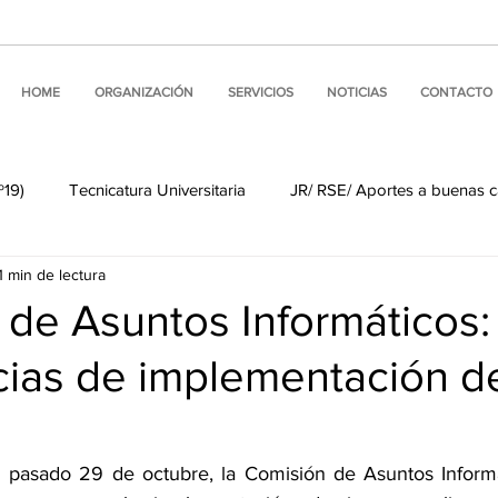
HOME
ORGANIZACIÓN
SERVICIOS
NOTICIAS
CONTACTO
º19)
Tecnicatura Universitaria
JR/ RSE/ Aportes a buenas 
1 min de lectura
Noticias de nuestros miembros
Visitas Institucionales
 de Asuntos Informáticos
cias de implementación d
 Internacionales
Buenas prácticas de comunicación
Comun
ine
ALEA #LINKS
Comisión de Asuntos Informáticos
el pasado 29 de octubre, la Comisión de Asuntos Inform