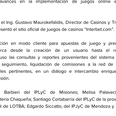
avances en la implementación de juegos online en 
rtificación internacional
Cooperación regional
Diplomatura
 el Ing. Gustavo Maurokefalidis, Director de Casinos y 
entó el sitio oficial de juegos de casinos “Interbet.com”.
i
Formación continua
World Lottery Association
Asa
ción en modo cliente para apuestas de juego y prem
arca desde la creación de un usuario hasta el ret
o Responsable
uso las consultas y reportes provenientes del sistema 
l seguimiento, liquidación de comisiones a la red de 
oles pertinentes, en un diálogo e intercambio enrique
sión.
cia Barbieri del IPLyC de Misiones; Melisa Palavec
tería Chaqueña; Santiago Cortabarría del IPLyC de la pro
i de LOTBA; Edgardo Siccatto, del IPJyC de Mendoza y T