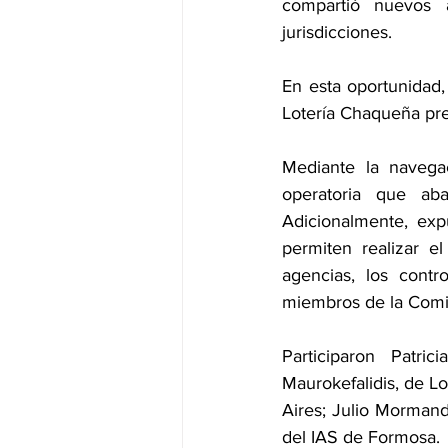
compartió nuevos 
jurisdicciones. 
Herramientas compartidas
Ce
En esta oportunidad,
Lotería Chaqueña pres
Innovación tecnológica y organizac
Mediante la navega
operatoria que ab
ALEA SAGSE Mendoza
Jueg
Adicionalmente, exp
permiten realizar e
agencias, los contr
miembros de la Comi
Participaron Patri
Maurokefalidis, de Lo
Aires; Julio Mormand
del IAS de Formosa. 