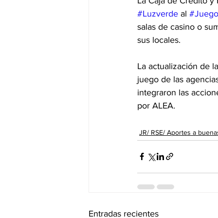
La Caja de Crédito y
#Luzverde
 al 
#Juego
salas de casino o sum
sus locales. 
La actualización de l
juego de las agencias 
integraron las accion
por ALEA.
JR/ RSE/ Aportes a buena
Entradas recientes