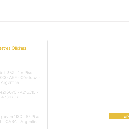
38° Aniversario de DAFAS La
La C
Pampa: Café Memoria y más
Meda
actividades
Nacio
Sect
stras Oficinas
rmanente Córdoba
ril 252 - 1er Piso -
5000 AEF - Córdoba -
Argentina
 4216076 - 4216310 -
4239707
ro de Reuniones
Env
rigoyen 1180 - 8º Piso
 - CABA - Argentina