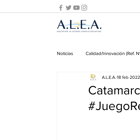
Noticias
Calidad/Innovación (Ref. N
A.L.E.A.
18 feb 2022
Prevención de Lavado de Activos
Catamarc
#JuegoR
Seminarios ALEA
Seminarios
Pasado y presente
Juego onl