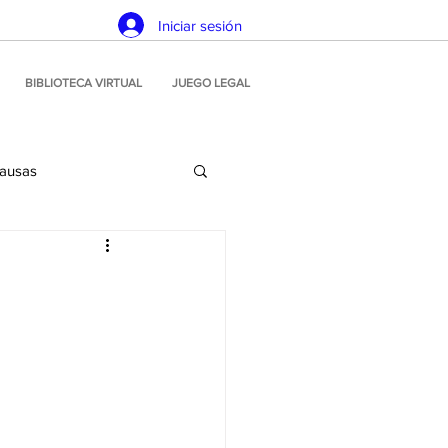
Iniciar sesión
BIBLIOTECA VIRTUAL
JUEGO LEGAL
causas
Planeamiento estratégico
icación
Juego ilegal
Soluciones tecnológicas