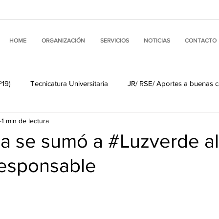
HOME
ORGANIZACIÓN
SERVICIOS
NOTICIAS
CONTACTO
º19)
Tecnicatura Universitaria
JR/ RSE/ Aportes a buenas 
1 min de lectura
Noticias de nuestros miembros
Visitas Institucionales
a se sumó a #Luzverde al
esponsable
 Internacionales
Buenas prácticas de comunicación
Comun
ine
ALEA #LINKS
Comisión de Asuntos Informáticos