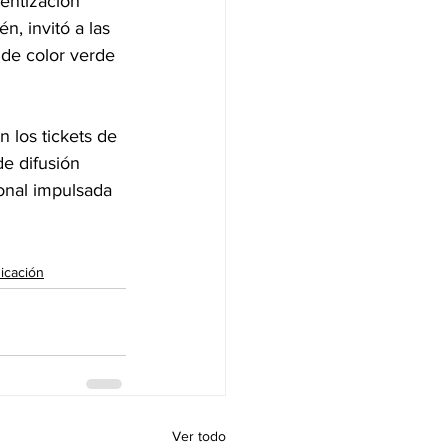
entización 
n, invitó a las 
 de color verde 
n los tickets de 
de difusión 
ional impulsada 
icación
Ver todo