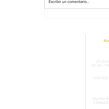
Escribir un comentario...
Trabajo sostenido en Juego
Responsable y
responsabilidad social
corporativa
Nue
Sede Pe
27 de Ab
Of. 24 - X
(+54-351)
Cent
Hipólito Y
C1086AAT