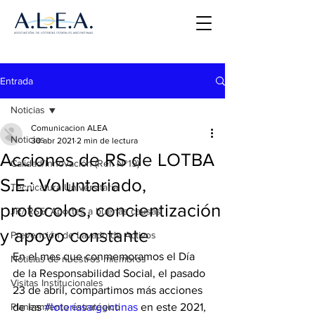
Entrada
Noticias
Comunicacion ALEA
Noticias
30 abr 2021
2 min de lectura
Acciones de RS de LOTBA
Calidad/Innovación (Ref. Nº19)
S.E.: Voluntariado,
Tecnicatura Universitaria
protocolos, concientización
JR/ RSE/ Aportes a buenas causas
y apoyo constante
Prevención de Lavado de Activos
En el mes que conmemoramos el Día 
Noticias de nuestros miembros
de la Responsabilidad Social, el pasado 
Visitas Institucionales
23 de abril, compartimos más acciones 
Planeamiento estratégico
de las 
#loteríasargentinas
 en este 2021, 