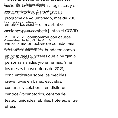
Diplomatura Universitaria
acciones administrativas, logísticas y de 
concientización. A través de un 
Innovación tecnológica y organizaci
programa de voluntariado, más de 280 
Formación continua
empleados asistieron a distintas 
acciones para combatir juntos el COVID-
World Lottery Association
19. En 2020 colaboraron con causas 
Asamblea de la JRL de ALEA
varias, armaron bolsas de comida para 
ALEA SAGSE Mendoza
sectores vulnerables, brindaron apoyo 
en hospitales y hoteles que albergan a 
Juego Responsable
personas aisladas y/o enfermas. Y, en 
los meses transcurridos de 2021, 
concientizaron sobre las medidas 
preventivas en bares, escuelas, 
comunas y colaboran en distintos 
centros (vacunatorios, centros de 
testeo, unidades febriles, hoteles, entre 
otros).