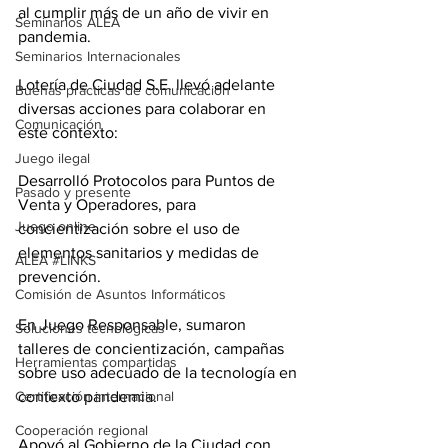
al cumplir más de un año de vivir en 
Seminarios ALEA
pandemia.
Seminarios Internacionales
Lotería de Ciudad S.E. llevó adelante 
Buenas prácticas de comunicación
diversas acciones para colaborar en 
Comunicación
este contexto: 
Juego ilegal
Desarrolló Protocolos para Puntos de 
Pasado y presente
Venta y Operadores, para 
Juego online
concientización sobre el uso de 
elementos sanitarios y medidas de 
ALEA #LINKS
prevención.
Comisión de Asuntos Informáticos
En Juego Responsable, sumaron 
Soluciones tecnológicas
talleres de concientización, campañas 
Herramientas compartidas
sobre uso adecuado de la tecnología en 
Certificación internacional
contexto pandemia.
Cooperación regional
Apoyó al Gobierno de la Ciudad con 