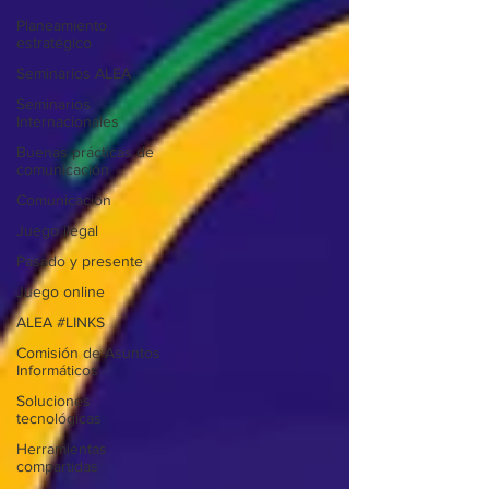
Planeamiento
estratégico
Seminarios ALEA
Seminarios
Internacionales
Buenas prácticas de
comunicación
Comunicación
Juego ilegal
Pasado y presente
Juego online
ALEA #LINKS
Comisión de Asuntos
Informáticos
Soluciones
tecnológicas
Herramientas
compartidas