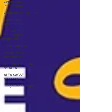
Certificación
internacional
Cooperación regional
Diplomatura
Universitaria
Innovación
tecnológica y
organizaci
Formación continua
World Lottery
Association
Asamblea de la JRL
de ALEA
ALEA SAGSE
Mendoza
Juego Responsable