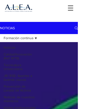
NOTICIAS
Formación continua
Noticias
Calidad/Innovación
(Ref. Nº19)
Tecnicatura
Universitaria
JR/ RSE/ Aportes a
buenas causas
Prevención de
Lavado de Activos
Noticias de nuestros
miembros
Visitas Institucionales